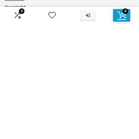
Overzicht
0
0
Onze webshops
Vacature
Blogs
Privacybeleid
Adverteren
Contact
Mobiele-airco-zonder-slang.nl
Postadres: Lakenvelder 3 5507KV Veldhoven Nederland
KVK: 88360687
E-mail:
info@bo5.nl