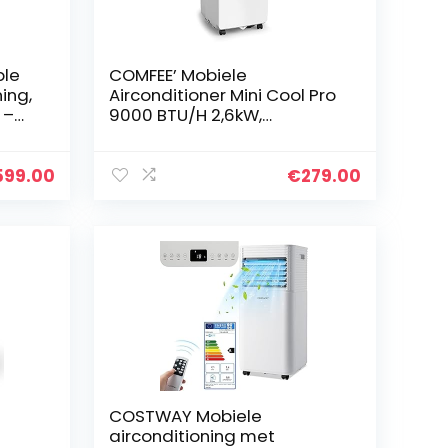
ble
COMFEE’ Mobiele
ning,
Airconditioner Mini Cool Pro
 –
9000 BTU/H 2,6kW,
Airconditioning 3-In-1, 4
che
Modi, APP Bediening, HEPA
filter, Volg mij functie, Timer,
599.00
€
279.00
Voor ruimte van 33㎡/88m³
COSTWAY Mobiele
airconditioning met