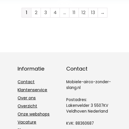
thuis
1
2
3
4
…
11
12
13
→
Informatie
Contact
Contact
Mobiele-airco-zonder-
slang.nl
Klantenservice
Over ons
Postadres:
Lakenvelder 3 5507KV
Overzicht
Veldhoven Nederland
Onze webshops
Vacature
KVK: 88360687