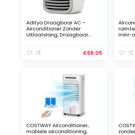
Aditya Draagbaar AC –
Aircon
Airconditioner Zonder
ruimte
Uitlaatslang, Draagbaar
mini-a
Airconditioning
kwalit
Appartement, Kamer
aircon
Airconditioning & Mobiele
kantoo
€
66.05
Airconditioning Unit Voor
en op 
Het Interieur, Rustige
Airconditioner Slaapka
COSTWAY Airconditioner,
COSTW
mobiele airconditioning,
zonder