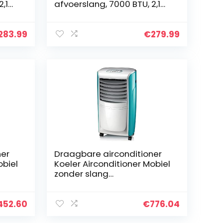
,1
afvoerslang, 7000 BTU, 2,1
kW, koelen 16-32 °C en
 en
ventileren, 2 snelheden en
ontvochtigen, 19 l/dag,
283.99
€
279.99
tes
slaapmodus, automatische
ontdooiing, voor ruimtes tot
60 m³ (20
ner
Draagbare airconditioner
obiel
Koeler Airconditioner Mobiel
zonder slang
Airconditioning Enkele
er
koude Intelligente
ng
afstandsbediening Koeling
452.60
€
776.04
voor
Koeling