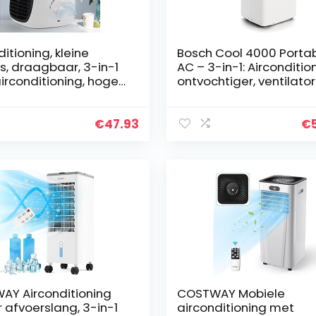
ditioning, kleine
Bosch Cool 4000 Porta
s, draagbaar, 3-in-1
AC – 3-in-1: Airconditio
irconditioning, hoge
ontvochtiger, ventilator
eit, robuuste
2,6 kW voor kamers tot
ditioning voor
35m² – Met automatis
r, geschikt voor thuis
modus, stille modus &
€
47.93
€
kantoor
slaapstand
AY Airconditioning
COSTWAY Mobiele
 afvoerslang, 3-in-1
airconditioning met