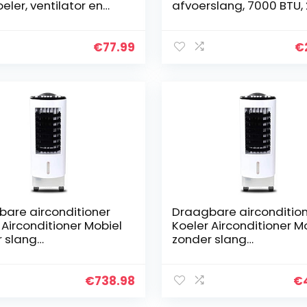
oeler, ventilator en
afvoerslang, 7000 BTU, 2
evochtiger, mobiele
kW, koelen 16-32 °C en
ditioner met 3 modi,
ventileren, 2 snelheden
s timer, 2,8 l dubbele
ontvochtigen 19 l/dag,
€
77.99
€
ank, 2 koelaccu’s en
slaapmodus, voor ruim
tot 75 m³ (25 m²)
are airconditioner
Draagbare airconditio
 Airconditioner Mobiel
Koeler Airconditioner M
 slang
zonder slang
ditioning Enkele
Airconditioning Enkele
g Luchtbevochtiger
koeling Luchtbevochtig
ende waterkoeling
Bewegende waterkoeli
€
738.98
€
 airconditioning voor
Kleine airconditioning 