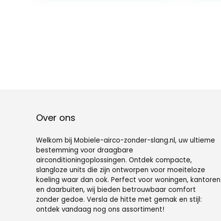
timer, 7 l waterreservoir, 70
thui
° hoek,
Over ons
Welkom bij Mobiele-airco-zonder-slang.nl, uw ultieme
bestemming voor draagbare
airconditioningoplossingen. Ontdek compacte,
slangloze units die zijn ontworpen voor moeiteloze
koeling waar dan ook. Perfect voor woningen, kantoren
en daarbuiten, wij bieden betrouwbaar comfort
zonder gedoe. Versla de hitte met gemak en stijl:
ontdek vandaag nog ons assortiment!