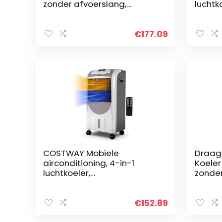
zonder afvoerslang,
luchtk
luchtkoeler met
luchtb
afstandsbediening,
aircon
ventilator 55,5 W, 15 uur
12-uur
€
177.09
timer, 63 graden oscillatie,
watert
3 modi, 3 snelheden, 10 l
waterreservoir, 2 ijspacks,
led-display, stil
COSTWAY Mobiele
Draagb
airconditioning, 4-in-1
Koeler
luchtkoeler,
zonder
heteluchtverwarmer,
Aircon
luchtbevochtiger en
koelin
luchtreiniger, 75 W koelen,
Beweg
€
152.89
2000 W verwarmen, 8 uur
Kleine