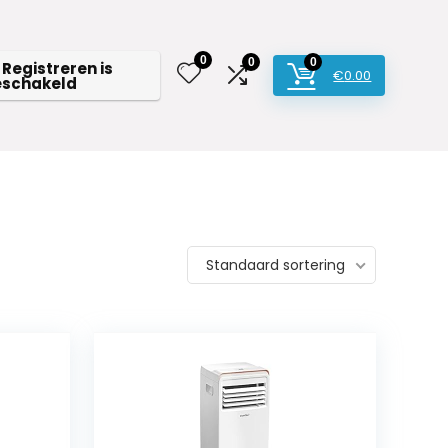
0
0
0
 Registreren is
€
0.00
eschakeld
Standaard sortering