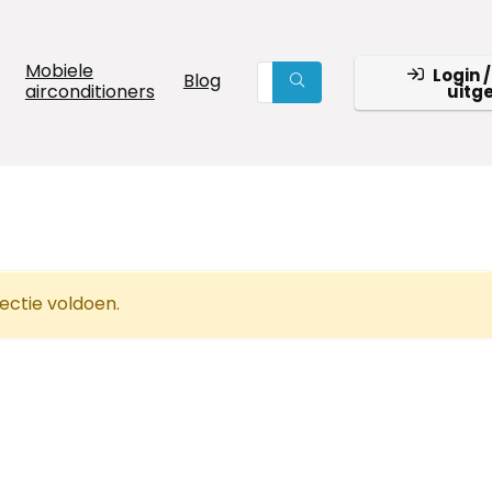
Mobiele
Login /
Blog
airconditioners
uitg
ectie voldoen.