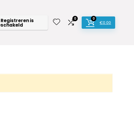
0
0
 Registreren is
€
0.00
eschakeld