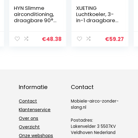
HYN Slimme
XUETING
airconditioning,
Luchtkoeler, 3-
draagbare 90°-
in-1 draagbare
oscillatie,
airconditioning,
koelapparaat,
hoogwaardige
professioneel,
professionele
€
48.38
€
59.27
duurzaam,
airconditioning
mobiele
zonder
airconditioner,
buitendeel voor
mini-luchtkoeler
thuis, klein
voor thuis en op
kantoor
kantoor
Informatie
Contact
Contact
Mobiele-airco-zonder-
slang.nl
Klantenservice
Over ons
Postadres:
Lakenvelder 3 5507KV
Overzicht
Veldhoven Nederland
Onze webshops