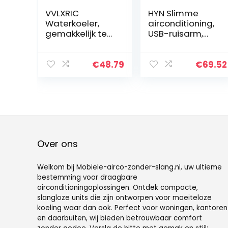
VVLXRIC
HYN Slimme
Waterkoeler,
airconditioning,
gemakkelijk te
USB-ruisarm,
reinigen, mini-
mini-luchtkoeler
koeler, 3
met
instelbare
waterkoeling,
€
48.79
€
69.52
snelheden,
stil, duurzaam
mobiele
luchtkoelappara
airconditioning,
at voor
voor thuis,
thuiskantoor
kantoor,
slaapkamer,
keuken
Over ons
Welkom bij Mobiele-airco-zonder-slang.nl, uw ultieme
bestemming voor draagbare
airconditioningoplossingen. Ontdek compacte,
slangloze units die zijn ontworpen voor moeiteloze
koeling waar dan ook. Perfect voor woningen, kantoren
en daarbuiten, wij bieden betrouwbaar comfort