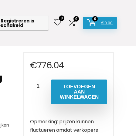
0
0
0
 Registreren is
€
0.00
eschakeld
€
776.04
g
TOEVOEGEN
AAN
WINKELWAGEN
Opmerking: prijzen kunnen
jken
fluctueren omdat verkopers