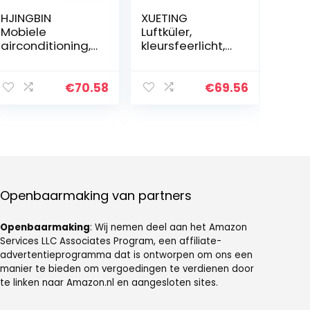
HJINGBIN
XUETING
Mobiele
Luftküler,
airconditioning,
kleursfeerlicht,
mini-luchtkoeler,
USB, mobiele
geluidsarm, met
airconditioning,
handgreep,
duurzaam, stil,
€
70.58
€
69.56
luchtkoeler,
draagbaar, voor
woning, hoge
thuis- en
kwaliteit, stille
kantoorgebruik
airconditioner,
bureau voor
thuiskantoor
Openbaarmaking van partners
Openbaarmaking
: Wij nemen deel aan het Amazon
Services LLC Associates Program, een affiliate-
advertentieprogramma dat is ontworpen om ons een
manier te bieden om vergoedingen te verdienen door
te linken naar Amazon.nl en aangesloten sites.