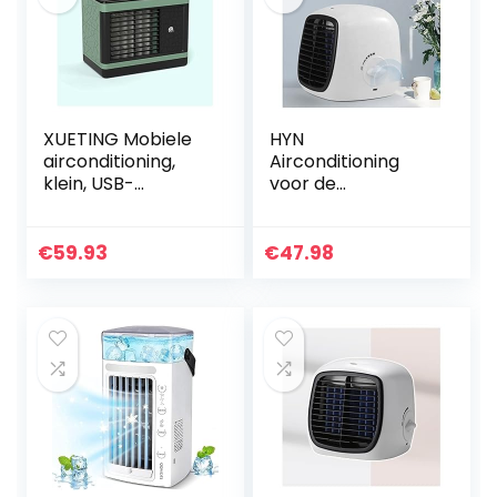
koelaccu’s
slaapkamer thuis
XUETING Mobiele
HYN
airconditioning,
Airconditioning
klein, USB-
voor de
geluidsarm,
kinderkamer,
luchtkoeler,
draagbare USB-
duurzaam, stil,
campingairconditi
€
59.93
€
47.98
mini-koeler voor
oning,
kantoor, thuis,
hoogwaardige
dorm enz
professionele
wentilator
airconditioning
voor thuiskantoor
en reizen