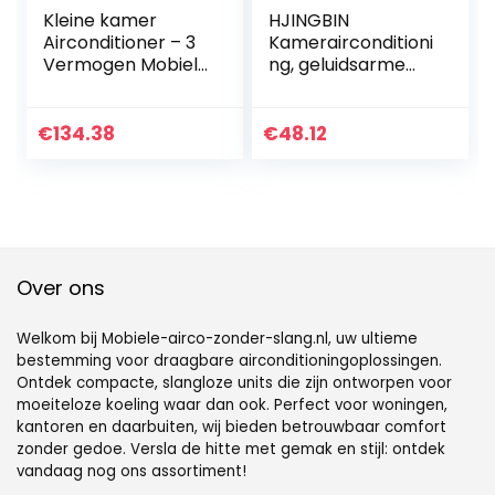
Kleine kamer
HJINGBIN
Airconditioner – 3
Kamerairconditioni
Vermogen Mobiele
ng, geluidsarme
Airconditioning –
USB-aansluiting,
Laag
airconditioning
Energieverbruik
voor kamer,
€
134.38
€
48.12
Luchtconditioner,
professionele
Thuiskantoor
sterke
Outdoor Werk
airconditioning
voor woning,
kantoor, thuis,
dorm, reizen
Over ons
Welkom bij Mobiele-airco-zonder-slang.nl, uw ultieme
bestemming voor draagbare airconditioningoplossingen.
Ontdek compacte, slangloze units die zijn ontworpen voor
moeiteloze koeling waar dan ook. Perfect voor woningen,
kantoren en daarbuiten, wij bieden betrouwbaar comfort
zonder gedoe. Versla de hitte met gemak en stijl: ontdek
vandaag nog ons assortiment!