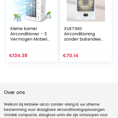
Kleine kamer
XUETING
Airconditioner – 3
Airconditioning
Vermogen Mobiele
zonder buitendeel,
Airconditioning –
4-in-1 digitaal
Laag
display,
Energieverbruik
luchtkoeler met
€
134.38
€
70.14
Luchtconditioner,
waterkoeling,
Thuiskantoor
professioneel,
Outdoor Werk
duurzaam, mini-
koeler voor
kamers voor thuis
en op kantoor
Over ons
Welkom bij Mobiele-airco-zonder-slang.nl, uw ultieme
bestemming voor draagbare airconditioningoplossingen.
Ontdek compacte, slangloze units die zijn ontworpen voor