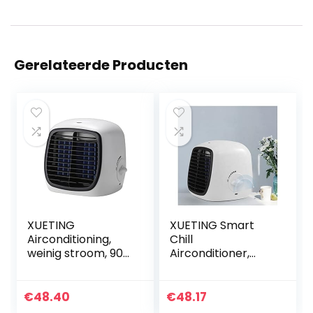
Gerelateerde Producten
XUETING
XUETING Smart
Airconditioning,
Chill
weinig stroom, 90
Airconditioner,
graden oscillatie,
draagbare USB-
USB-
bureau-
airconditioning,
airconditioning,
€
48.40
€
48.17
luchtkoeler,
professionele