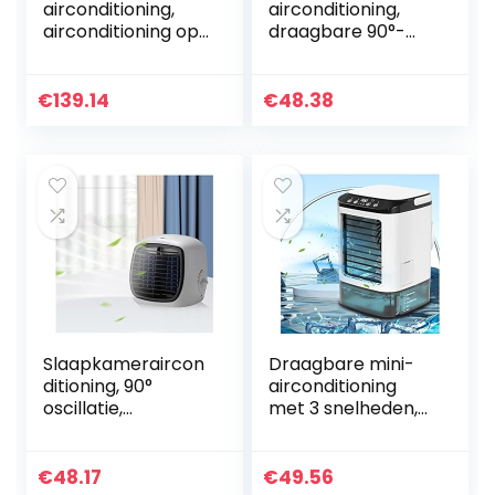
airconditioning,
airconditioning,
airconditioning op
draagbare 90°-
wielen, als
oscillatie,
ventilator,
koelapparaat,
luchtkoeler,
professioneel,
€
139.14
€
48.38
luchtbevochtiging,
duurzaam, mobiele
luchtreiniger, met
airconditioner,
afstandsbediening,
mini-luchtkoeler
3 snelheden, 8 l
voor thuis en op
capaciteit, incl. 2
kantoor
koelaccu’s
Slaapkameraircon
Draagbare mini-
ditioning, 90°
airconditioning
oscillatie,
met 3 snelheden,
geluidsarm,
draagbaar, mini-
mobiele
airconditioning, stil,
tafelairconditionin
mobiele
€
48.17
€
49.56