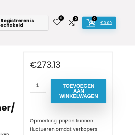
0
0
0
 Registreren is
€
0.00
eschakeld
€
273.13
TOEVOEGEN
AAN
WINKELWAGEN
er/
Opmerking: prijzen kunnen
fluctueren omdat verkopers
jken