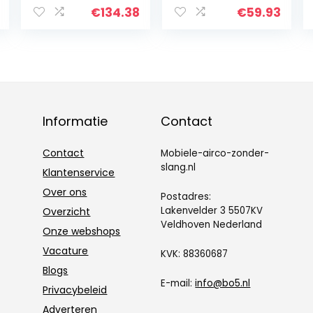
– Laag
duurzaam, stil,
€
134.38
€
59.93
Energieverbruik
mini-koeler voor
Luchtconditioner
kantoor, thuis,
, Thuiskantoor
dorm enz
Outdoor Werk
Informatie
Contact
Contact
Mobiele-airco-zonder-
slang.nl
Klantenservice
Over ons
Postadres:
Lakenvelder 3 5507KV
Overzicht
Veldhoven Nederland
Onze webshops
Vacature
KVK: 88360687
Blogs
E-mail:
info@bo5.nl
Privacybeleid
Adverteren