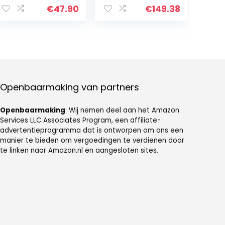
sterke
airconditioning,
€
47.90
€
149.38
airconditioning
auto, voor thuis
voor de kamer
en op kantoor
voor thuis, op
het werk of op
kantoor
Openbaarmaking van partners
Openbaarmaking
: Wij nemen deel aan het Amazon
Services LLC Associates Program, een affiliate-
advertentieprogramma dat is ontworpen om ons een
manier te bieden om vergoedingen te verdienen door
te linken naar Amazon.nl en aangesloten sites.