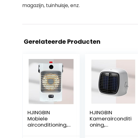
magazijn, tuinhuisje, enz.
Gerelateerde Producten
HJINGBIN
HJINGBIN
Mobiele
Kamerairconditi
airconditioning,
oning,
mini-luchtkoeler,
geluidsarme
geluidsarm, met
USB-aansluiting,