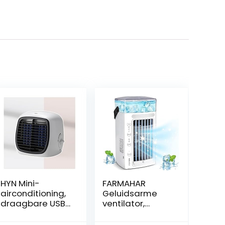
HYN Mini-
FARMAHAR
airconditioning,
Geluidsarme
draagbare USB-
ventilator,
airconditioning,
sfeerlicht in 7
professionele
kleuren, stil,