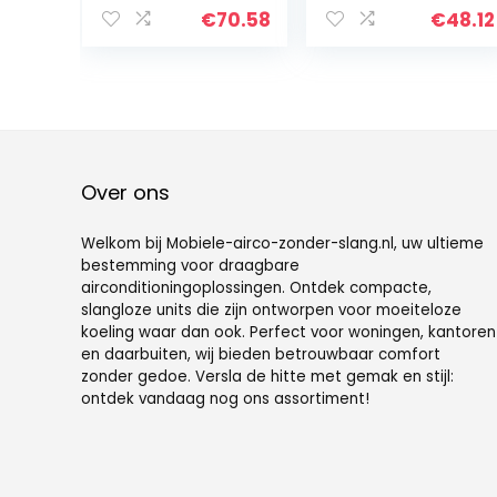
handgreep,
airconditioning
€
70.58
€
48.12
luchtkoeler,
voor kamer,
woning, hoge
professionele
kwaliteit, stille
sterke
airconditioner,
airconditioning
bureau voor
voor woning,
thuiskantoor
kantoor, thuis,
dorm, reizen
Over ons
Welkom bij Mobiele-airco-zonder-slang.nl, uw ultieme
bestemming voor draagbare
airconditioningoplossingen. Ontdek compacte,
slangloze units die zijn ontworpen voor moeiteloze
koeling waar dan ook. Perfect voor woningen, kantoren
en daarbuiten, wij bieden betrouwbaar comfort
zonder gedoe. Versla de hitte met gemak en stijl:
ontdek vandaag nog ons assortiment!