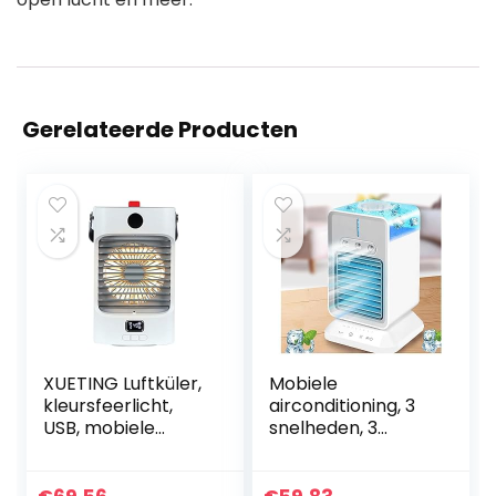
Gerelateerde Producten
XUETING Luftküler,
Mobiele
kleursfeerlicht,
airconditioning, 3
USB, mobiele
snelheden, 3
airconditioning,
nevelmodi,
duurzaam, stil,
draagbare
draagbaar, voor
airconditioning,