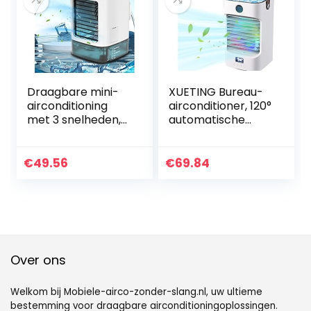
dorm enz
slaapzaal
Draagbare mini-
XUETING Bureau-
airconditioning
airconditioner, 120°
met 3 snelheden,
automatische
draagbaar, mini-
oscillatie, 4-in-1
airconditioning, stil,
mobiele
mobiele
airconditioning,
€
49.56
€
69.84
airconditioning
klein, duurzaam,
voor thuis, kantoor,
stil, kleine
slaapzaal
airconditioning
voor woning, voor
klein kantoor
Over ons
Welkom bij Mobiele-airco-zonder-slang.nl, uw ultieme
bestemming voor draagbare airconditioningoplossingen.