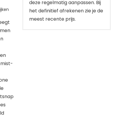
deze regelmatig aanpassen. Bij
jken
het definitief afrekenen zie je de
meest recente prijs.
eegt
nemen
en
een
 mist-
sone
de
ntsnap
ies
ld