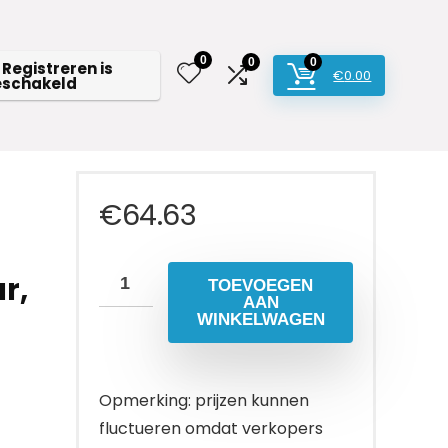
0
0
0
 Registreren is
€
0.00
eschakeld
€
64.63
r,
TOEVOEGEN
AAN
WINKELWAGEN
Opmerking: prijzen kunnen
fluctueren omdat verkopers