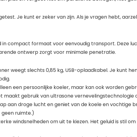
est. Je kunt er zeker van zijn. Als je vragen hebt, aarz
id in compact formaat voor eenvoudig transport. Deze luc
parende ontwerp zorgt voor minimale penetratie.
oner weegt slechts 0,85 kg, USB-oplaadkabel. Je kunt h
odig.
t alleen een persoonlijke koeler, maar kan ook worden gebr
et maakt gebruik van ultrasone vernevelingstechnologie o
p aan droge lucht en geniet van de koele en vochtige br
t geen ruimte.)
erke windsnelheden om uit te kiezen. Het geluid is stil om 