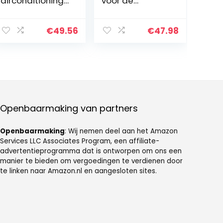
airconditioning
voor de
met 3
kinderkamer,
snelheden,
draagbare USB-
draagbaar,
campingaircon
€
49.56
€
47.98
mini-
ditioning,
airconditioning,
hoogwaardige
stil, mobiele
professionele
airconditioning
wentilator
voor thuis,
airconditioning
kantoor,
voor
slaapzaal
thuiskantoor en
Openbaarmaking van partners
reizen
Openbaarmaking
: Wij nemen deel aan het Amazon
Services LLC Associates Program, een affiliate-
advertentieprogramma dat is ontworpen om ons een
manier te bieden om vergoedingen te verdienen door
te linken naar Amazon.nl en aangesloten sites.