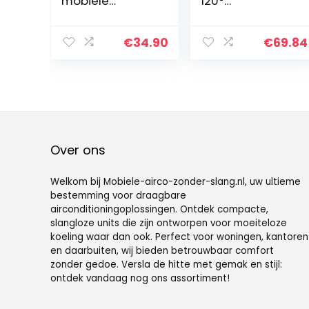
mobiele
120°
airconditioning
automatische
caravan
oscillatie, 4-in-1
verdampingsko
mobiele
€
34.90
€
69.84
eler zonder
airconditioning,
afvoerslang
klein, duurzaam,
camping
stil, kleine
(zwart)
airconditioning
voor woning,
voor klein
kantoor
Over ons
Welkom bij Mobiele-airco-zonder-slang.nl, uw ultieme
bestemming voor draagbare
airconditioningoplossingen. Ontdek compacte,
slangloze units die zijn ontworpen voor moeiteloze
koeling waar dan ook. Perfect voor woningen, kantoren
en daarbuiten, wij bieden betrouwbaar comfort
zonder gedoe. Versla de hitte met gemak en stijl:
ontdek vandaag nog ons assortiment!