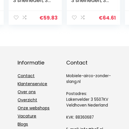
3 snelheden, 3
3 snelheden, 3
nevelmodi,
modi,
draagbare
mistkoeler,
airconditioning,
draagbaar, 2-4
€
59.83
€
64.61
timer 2-4 uur,
uur, 120 graden
120 graden
draaibaar,
draaibaar,
luchtontvochtig
waterkoeler
er, draagbare
voor desktop op
airconditioning
kantoor, in de
voor de
slaapkamer
slaapzaal op
Informatie
Contact
thuis
kantoor enz
Contact
Mobiele-airco-zonder-
slang.nl
Klantenservice
Over ons
Postadres:
Lakenvelder 3 5507KV
Overzicht
Veldhoven Nederland
Onze webshops
Vacature
KVK: 88360687
Blogs