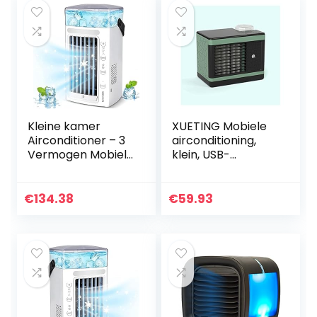
Kleine kamer
XUETING Mobiele
Airconditioner – 3
airconditioning,
Vermogen Mobiele
klein, USB-
Airconditioning –
geluidsarm,
Laag
luchtkoeler,
Energieverbruik
duurzaam, stil,
€
134.38
€
59.93
Luchtconditioner,
mini-koeler voor
Thuiskantoor
kantoor, thuis,
Outdoor Werk
dorm enz