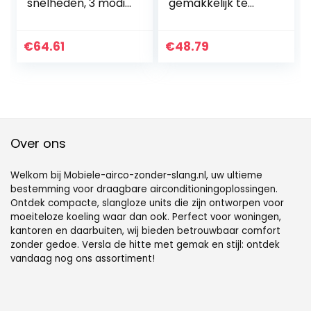
snelheden, 3 modi,
gemakkelijk te
mistkoeler,
reinigen, mini-
draagbaar, 2-4
koeler, 3 instelbare
uur, 120 graden
snelheden,
€
64.61
€
48.79
draaibaar,
mobiele
luchtontvochtiger,
airconditioning,
draagbare
voor thuis, kantoor,
airconditioning
slaapkamer,
voor de slaapzaal
keuken
op kantoor enz
Over ons
Welkom bij Mobiele-airco-zonder-slang.nl, uw ultieme
bestemming voor draagbare airconditioningoplossingen.
Ontdek compacte, slangloze units die zijn ontworpen voor
moeiteloze koeling waar dan ook. Perfect voor woningen,
kantoren en daarbuiten, wij bieden betrouwbaar comfort
zonder gedoe. Versla de hitte met gemak en stijl: ontdek
vandaag nog ons assortiment!