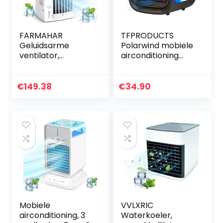
FARMAHAR
TFPRODUCTS
Geluidsarme
Polarwind mobiele
ventilator,
airconditioning
sfeerlicht in 7
caravan
kleuren, stil,
verdampingskoele
airconditioning,
r zonder
€
149.38
€
34.90
auto, voor thuis en
afvoerslang
op kantoor
camping (zwart)
Mobiele
VVLXRIC
airconditioning, 3
Waterkoeler,