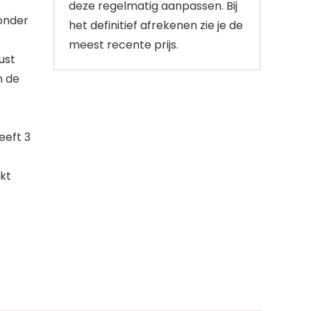
deze regelmatig aanpassen. Bij
onder
het definitief afrekenen zie je de
meest recente prijs.
rust
m de
eeft 3
kt