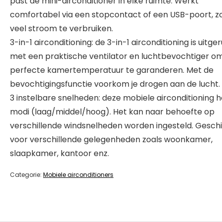
past de mini-airconditioner in elke ruimte. Werkt
comfortabel via een stopcontact of een USB-poort, z
veel stroom te verbruiken.
3-in-1 airconditioning: de 3-in-1 airconditioning is uitge
met een praktische ventilator en luchtbevochtiger o
perfecte kamertemperatuur te garanderen. Met de
bevochtigingsfunctie voorkom je drogen aan de lucht.
3 instelbare snelheden: deze mobiele airconditioning h
modi (laag/middel/hoog). Het kan naar behoefte op
verschillende windsnelheden worden ingesteld. Geschi
voor verschillende gelegenheden zoals woonkamer,
slaapkamer, kantoor enz.
Categorie:
Mobiele airconditioners