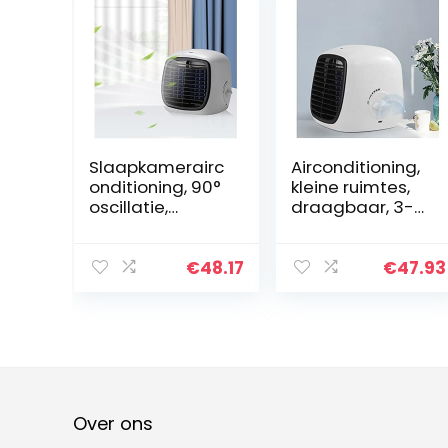
Slaapkamerairc
Airconditioning,
onditioning, 90°
kleine ruimtes,
oscillatie,
draagbaar, 3-
geluidsarm,
in-1 mini-
mobiele
airconditioning,
tafelairconditio
hoge kwaliteit,
€
48.17
€
47.93
ning, stil, hoge
robuuste
kwaliteit,
airconditioning
airconditioning
voor kantoor,
met
geschikt voor
waterkoeling
thuis en op
voor thuis en op
kantoor
kantoor
Over ons