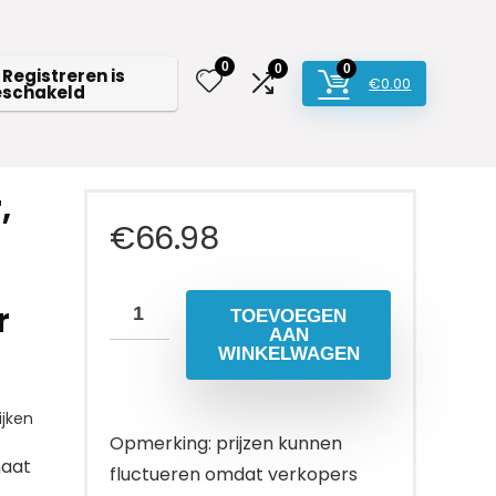
0
0
0
 Registreren is
€
0.00
eschakeld
,
€
66.98
r
TOEVOEGEN
AAN
WINKELWAGEN
jken
Opmerking: prijzen kunnen
maat
fluctueren omdat verkopers