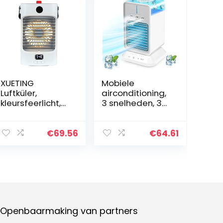
XUETING
Mobiele
Luftküler,
airconditioning,
kleursfeerlicht,
3 snelheden, 3
USB, mobiele
modi,
airconditioning,
mistkoeler,
duurzaam, stil,
draagbaar, 2-4
€
69.56
€
64.61
draagbaar, voor
uur, 120 graden
thuis- en
draaibaar,
kantoorgebruik
luchtontvochtig
er, draagbare
airconditioning
voor de
slaapzaal op
Openbaarmaking van partners
kantoor enz